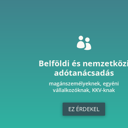

Belföldi és nemzetköz
adótanácsadás
magánszemélyeknek, egyéni
vállalkozóknak, KKV-knak
EZ ÉRDEKEL