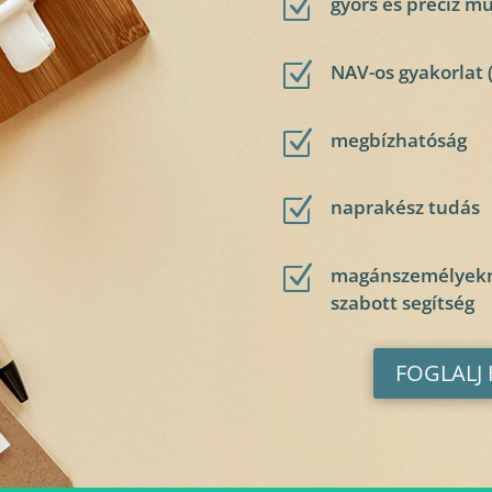
Z
gyors és precíz m
Z
NAV-os gyakorlat 
Z
megbízhatóság
Z
naprakész tudás
Z
magánszemélyekne
szabott segítség
FOGLALJ