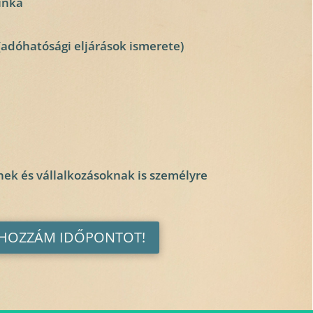
unka
(adóhatósági eljárások ismerete)
k és vállalkozásoknak is személyre
 HOZZÁM IDŐPONTOT!