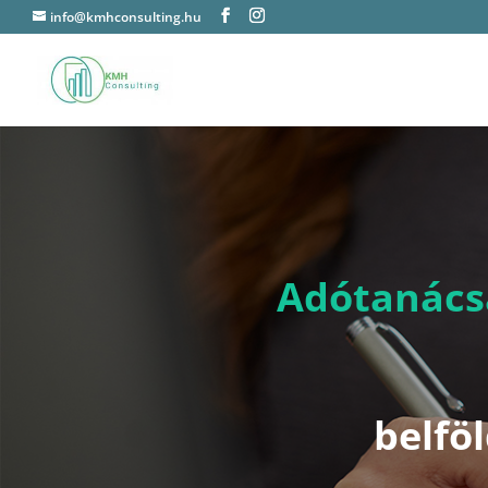
info@kmhconsulting.hu
Adótanács
belfö