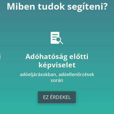
Miben tudok segíteni?

i
Adóhatóság előtti
képviselet
adóeljárásokban, adóellenőrzések
során
EZ ÉRDEKEL