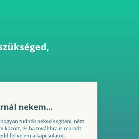
 szükséged,
írnál nekem...
hogyan tudnék neked segíteni, nézz
im között, és ha továbbra is maradt
edd fel velem a kapcsolatot.