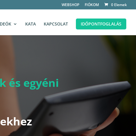
WEBSHOP
FIÓKOM
0 Elemek
IDEÓK
KATA
KAPCSOLAT
IDŐPONTFOGLALÁS
 és egyéni
yekhez