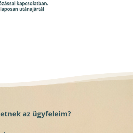
ózással kapcsolatban.
alaposan utánajártál
retnek az ügyfeleim?