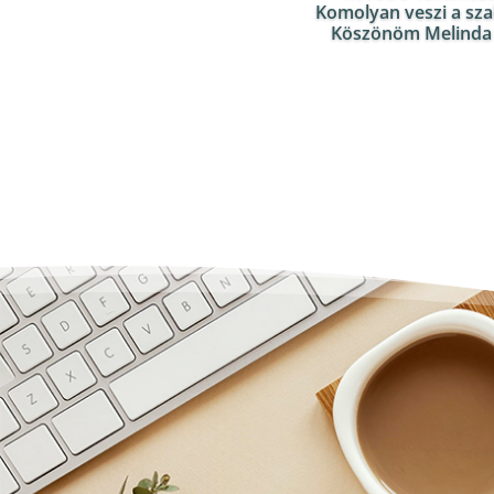
Komolyan veszi a sza
Köszönöm Melinda a 