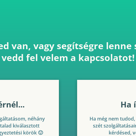
d van, vagy segítségre lenne
vedd fel velem a kapcsolatot!
rnél...
Ha 
lgáltatásom, néhány
Ha még nem tudod, 
ltalad kiválasztott
szét szolgáltatása
gyeztetési körök 🙂
kérdésed, v