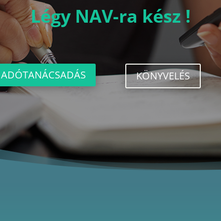
Légy NAV-ra kész !
ADÓTANÁCSADÁS
KÖNYVELÉS