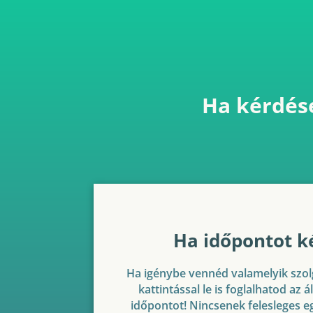
Ha kérdése
Ha időpontot ké
Ha igénybe vennéd valamelyik szo
kattintással le is foglalhatod az á
időpontot! Nincsenek felesleges e