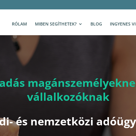
RÓLAM
MIBEN SEGÍTHETEK?
BLOG
INGYENES V
adás magánszemélyeknek
vállalkozóknak
ldi- és nemzetközi adóüg