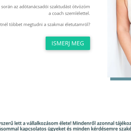
 során az adótanácsadói szaktudást ötvözöm
a coach szemlélettel.
tnél többet megtudni a szakmai életutamról?
ISMERJ MEG
szerű lett a vállalkozásom élete! Mindenről azonnal tájék
zásommal kapcsolatos ügyeket és minden kérdésemre szaké