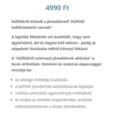
4990
Ft
Külföldről érkezik a jövedelmed? Külföldi
befektetéseid vannak?
A legtöbb félreértés ott kezdődik, hogy nem
egyértelmű,
hol
és
hogyan
kell adózni – pedig az
alapelvek tisztázása nélkül könnyű hibázni.
A “Külföldről származó jövedelmek adózása” e-
book érthetően, tömören és szakmai alapossággal
mutatja be:
az adóügyi illetőség szabályait,
a külföldi jövedelmek adóztatásának logikáját,
a kettős adóztatási egyezmények működését,
és azokat az elméleti alappilléreket, amelyek
nélkülözhetetlenek a helyes döntésekhez.