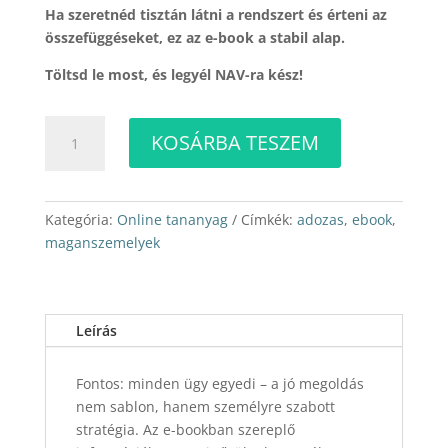
Ha szeretnéd tisztán látni a rendszert és érteni az
összefüggéseket, ez az e-book a stabil alap.
Töltsd le most, és legyél NAV-ra kész!
Magánszemélyek
KOSÁRBA TESZEM
külföldről
származó
jövedelmének
adózása
Kategória:
Online tananyag
Címkék:
adozas
,
ebook
,
mennyiség
maganszemelyek
Leírás
Fontos: minden ügy egyedi – a jó megoldás
nem sablon, hanem személyre szabott
stratégia. Az e-bookban szereplő