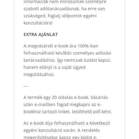
információk nem minősülnek személyre
szabott adótanácsadásnak, ha erre van
szükséged, foglalj időpontot egyéni
konzultációra!
EXTRA AJÁNLAT
A megvásárolt e-book ára 100%-ban
felhasználható későbbi személyes adózási
tanácsadáshoz. Így nemcsak tudást kapsz,
hanem előnyt is a saját ügyed
megoldásához.
---
A termék egy 20 oldalas e-book. Vásárlás
után e-mailben fogod megkapni az e-
bookhoz tartozó linket, letölthető pdf-ként.
Az e-book díja felhasználható a következő
egyéni konzultáció során. A rendelés
megerősítésekor kapsz egy kódot e-