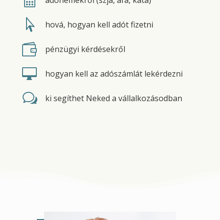

hová, hogyan kell adót fizetni

pénzügyi kérdésekről

hogyan kell az adószámlát lekérdezni
w
ki segíthet Neked a vállalkozásodban