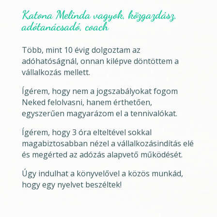
Katona Melinda vagyok, közgazdász,
adótanácsadó, coach
Több, mint 10 évig dolgoztam az
adóhatóságnál, onnan kilépve döntöttem a
vállalkozás mellett.
Ígérem, hogy nem a jogszabályokat fogom
Neked felolvasni, hanem érthetően,
egyszerűen magyarázom el a tennivalókat.
Ígérem, hogy 3 óra elteltével sokkal
magabiztosabban nézel a vállalkozásindítás elé
és megérted az adózás alapvető működését.
Úgy indulhat a könyvelővel a közös munkád,
hogy egy nyelvet beszéltek!