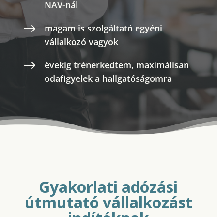
NAV-nál
$
magam is szolgáltató egyéni
vállalkozó vagyok
$
évekig trénerkedtem, maximálisan
odafigyelek a hallgatóságomra
Gyakorlati adózási
útmutató vállalkozást