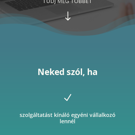
TUDJ MEG TÖBBET
"
Neked szól, ha
N
szolgáltatást kínáló egyéni vállalkozó
lennél