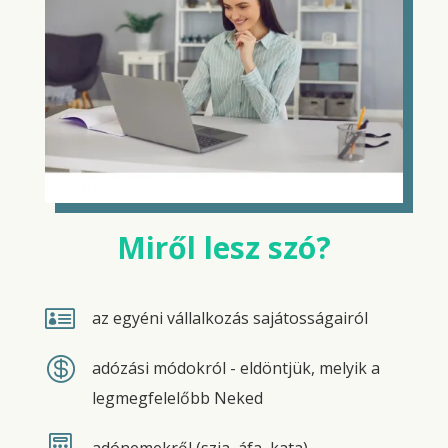
Miről lesz szó?

az egyéni vállalkozás sajátosságairól

adózási módokról - eldöntjük, melyik a
legmegfelelőbb Neked

adónemekről (szja, áfa, kata)