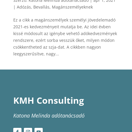
Szerző:
Katona Melinda adótanácsadó
|
ápr 1, 2021
|
Adózás
,
Bevallás
,
Magánszemélyeknek
Ez a cikk a magánszemélyek személyi jövedelemadó
2021-es kedvezményeit mutatja be. Az idei évben
kissé módosult az igénybe vehető adókedvezmények
rendszere, ezért sorba vesszük őket, milyen módon
csökkentheted az szja-dat. A cikkben nagyon
leegyszerűsítve, nagy...
KMH Consulting
Katona Melinda adótanácsadó