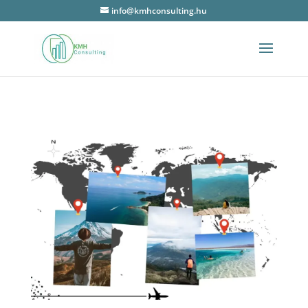
info@kmhconsulting.hu