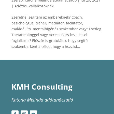
Szerző:
Katona Melinda adótanácsadó
|
júl 29, 2021
|
Adózás
,
Vállalkozóknak
Szeretnél segíteni az embereknek? Coach,
pszichológus, tréner, mediátor, facilitátor,
családállító, mentálhigénés szakember vagy? Esetleg
ThetaHealinggel vagy Access Bars kezeléssel
foglalkozol? Először is gratulálok, hogy segítő
szakemberként a célod, hogy a hozzád...
KMH Consulting
Katona Melinda adótanácsadó