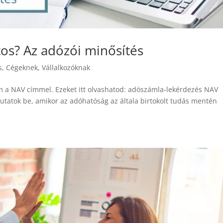
os? Az adózói minősítés
s
,
Cégeknek
,
Vállalkozóknak
m a NAV címmel. Ezeket itt olvashatod: adószámla-lekérdezés NAV
mutatok be, amikor az adóhatóság az általa birtokolt tudás mentén