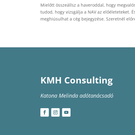
Mielőtt összeállsz a haveroddal, hogy megvaló
tudod, hogy vizsgálja a NAV az előéleteteket. É
meghiúsulhat a cég bejegyzése. Szeretnél előre
KMH Consulting
Katona Melinda adótanácsadó