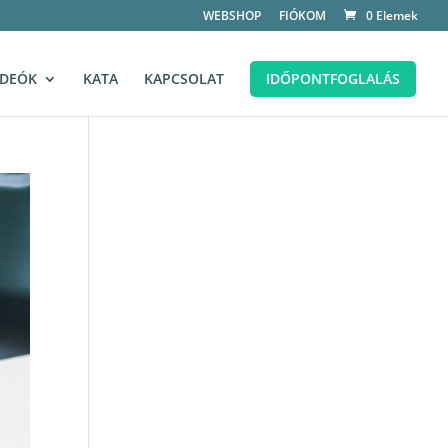
WEBSHOP
FIÓKOM
0 Elemek
IDEÓK
KATA
KAPCSOLAT
IDŐPONTFOGLALÁS