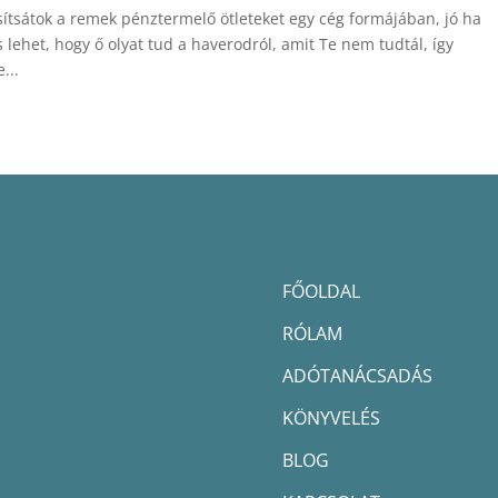
sítsátok a remek pénztermelő ötleteket egy cég formájában, jó ha
s lehet, hogy ő olyat tud a haverodról, amit Te nem tudtál, így
...
FŐOLDAL
RÓLAM
ADÓTANÁCSADÁS
KÖNYVELÉS
BLOG