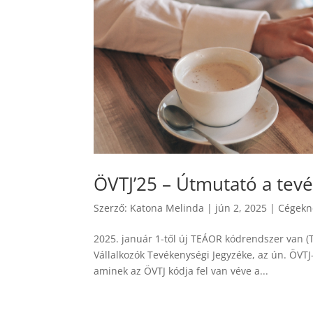
ÖVTJ’25 – Útmutató a tev
Szerző:
Katona Melinda
|
jún 2, 2025
|
Cégekn
2025. január 1-től új TEÁOR kódrendszer van (T
Vállalkozók Tevékenységi Jegyzéke, az ún. ÖVT
aminek az ÖVTJ kódja fel van véve a...