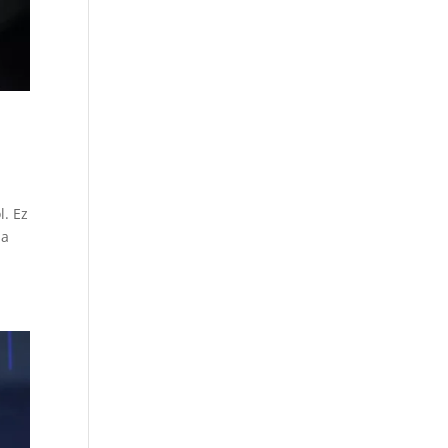
l. Ez
 a