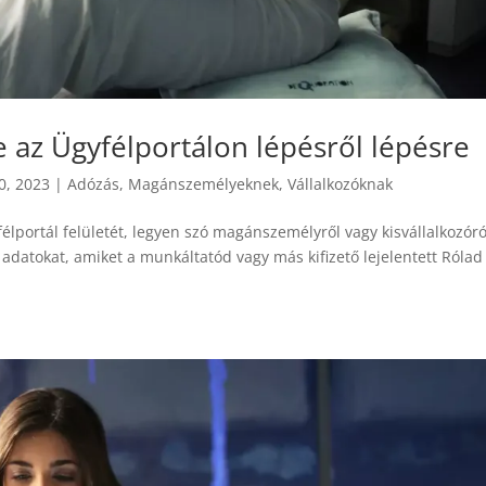
 az Ügyfélportálon lépésről lépésre
0, 2023
|
Adózás
,
Magánszemélyeknek
,
Vállalkozóknak
portál felületét, legyen szó magánszemélyről vagy kisvállalkozóró
adatokat, amiket a munkáltatód vagy más kifizető lejelentett Rólad