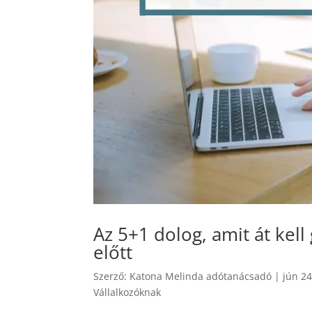
Az 5+1 dolog, amit át kell
előtt
Szerző:
Katona Melinda adótanácsadó
|
jún 24
Vállalkozóknak