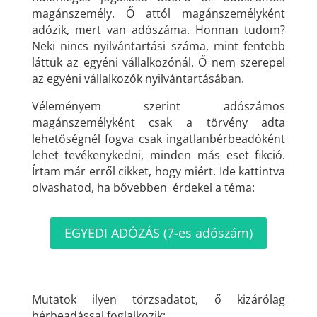
magánszemély. Ő attól magánszemélyként
adózik, mert van adószáma. Honnan tudom?
Neki nincs nyilvántartási száma, mint fentebb
láttuk az egyéni vállalkozónál. Ő nem szerepel
az egyéni vállalkozók nyilvántartásában.
Véleményem szerint adószámos
magánszemélyként csak a törvény adta
lehetőségnél fogva csak ingatlanbérbeadóként
lehet tevékenykedni, minden más eset fikció.
Írtam már erről cikket, hogy miért. Ide kattintva
olvashatod, ha bővebben érdekel a téma:
EGYEDI ADÓZÁS (7-es adószám)
Mutatok ilyen törzsadatot, ő kizárólag
bérbeadással foglalkozik: